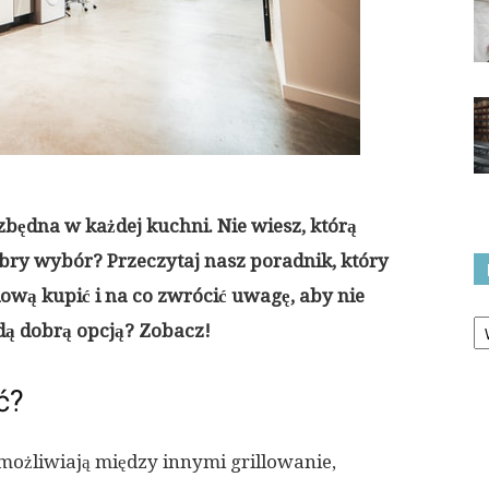
będna w każdej kuchni. Nie wiesz, którą
bry wybór? Przeczytaj nasz poradnik, który
wą kupić i na co zwrócić uwagę, aby nie
Ka
ędą dobrą opcją? Zobacz!
ć?
żliwiają między innymi grillowanie,