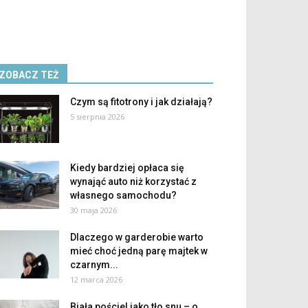
ZOBACZ TEŻ
Czym są fitotrony i jak działają?
5 sierpnia 2026
Kiedy bardziej opłaca się
wynająć auto niż korzystać z
własnego samochodu?
30 maja 2026
Dlaczego w garderobie warto
mieć choć jedną parę majtek w
czarnym...
12 marca 2026
Biała pościel jako tło snu – o