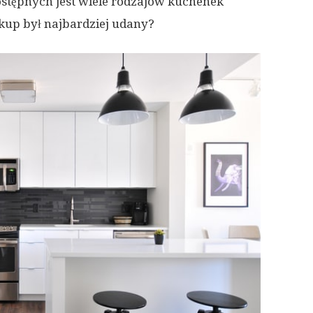
ostępnych jest wiele rodzajów kuchenek
kup był najbardziej udany?