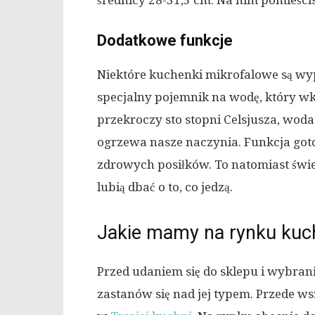
średnicy 28-31,5 cm. Na nim pomieści
Dodatkowe funkcje
Niektóre kuchenki mikrofalowe są wyp
specjalny pojemnik na wodę, który w
przekroczy sto stopni Celsjusza, woda
ogrzewa nasze naczynia. Funkcja got
zdrowych posiłków. To natomiast świe
lubią dbać o to, co jedzą.
Jakie mamy na rynku kuc
Przed udaniem się do sklepu i wybra
zastanów się nad jej typem. Przede wsz