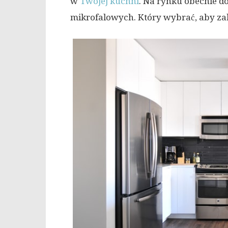
w
Twojej kuchni
. Na rynku obecnie d
mikrofalowych. Który wybrać, aby za