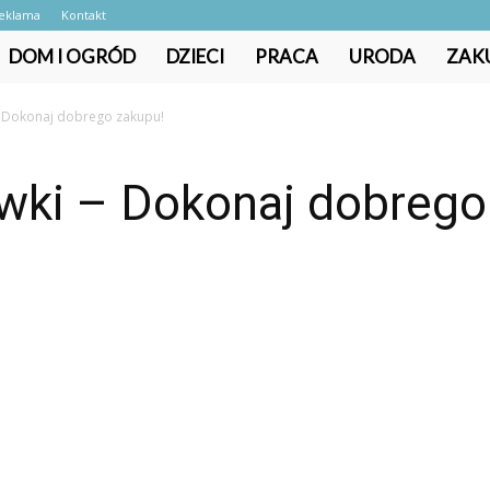
eklama
Kontakt
DOM I OGRÓD
DZIECI
PRACA
URODA
ZAK
– Dokonaj dobrego zakupu!
ówki – Dokonaj dobrego