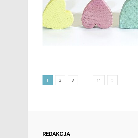
...
1
2
3
11
REDAKCJA