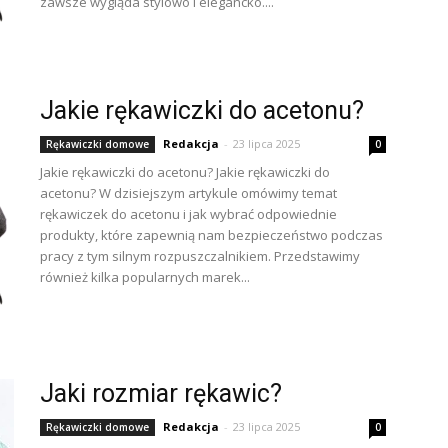
zawsze wygląda stylowo i elegancko....
Jakie rękawiczki do acetonu?
Redakcja
-
23 lipca 2025
Rękawiczki domowe
0
Jakie rękawiczki do acetonu? Jakie rękawiczki do
acetonu? W dzisiejszym artykule omówimy temat
rękawiczek do acetonu i jak wybrać odpowiednie
produkty, które zapewnią nam bezpieczeństwo podczas
pracy z tym silnym rozpuszczalnikiem. Przedstawimy
również kilka popularnych marek...
Jaki rozmiar rękawic?
Redakcja
-
23 lipca 2025
Rękawiczki domowe
0