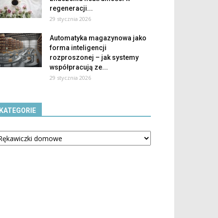
regeneracji...
29 stycznia 2026
Automatyka magazynowa jako
forma inteligencji
rozproszonej – jak systemy
współpracują ze...
29 stycznia 2026
KATEGORIE
tegorie