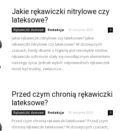
Jakie rękawiczki nitrylowe czy
lateksowe?
Redakcja
-
19 sierpnia 2025
Rękawiczki domowe
0
Jakie rękawiczki nitrylowe czy lateksowe? Jakie
rękawiczki nitrylowe czy lateksowe? W dzisiejszych
czasach, kiedy dbanie o higienę jest niezwykle istotne,
rękawiczki ochronne stały się nieodłącznym elementem
naszego życia. Jednak wybór odpowiednich rękawiczek
może być trudny, zwłaszcza...
Przed czym chronią rękawiczki
lateksowe?
Redakcja
-
10 sierpnia 2025
Rękawiczki domowe
0
Przed czym chronią rękawiczki lateksowe? Przed czym
chronią rękawiczki lateksowe? W dzisiejszych czasach,