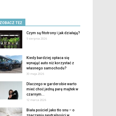
ZOBACZ TEŻ
Czym są fitotrony i jak działają?
5 sierpnia 2026
Kiedy bardziej opłaca się
wynająć auto niż korzystać z
własnego samochodu?
30 maja 2026
Dlaczego w garderobie warto
mieć choć jedną parę majtek w
czarnym...
12 marca 2026
Biała pościel jako tło snu – o
znaczeniu neutralności w