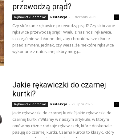
przewodzą prąd?
Redakcja
-
1 sierpnia 2025
Rękawiczki domowe
0
Czy skórzane rękawice przewodzą prąd? Czy skórzane
rękawice przewodzą prąd? Wielu z nas nosi rękawice,
szczególnie w chłodne dni, aby chronić nasze dłonie
przed zimnem. Jednak, czy wiesz, że niektóre rękawice
wykonane z naturalnej skóry mogą...
Jakie rękawiczki do czarnej
kurtki?
Redakcja
-
29 lipca 2025
Rękawiczki domowe
0
Jakie rękawiczki do czarnej kurtki? Jakie rękawiczki do
czarnej kurtki? Witamy w naszym artykule, w którym
omówimy różne rodzaje rękawiczek, które doskonale
pasują do czarnej kurtki. Czarna kurtka to klasyk, który