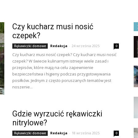
Czy kucharz musi nosić
czepek?
Redakcja
-
24 września 2025
Rękawiczki domowe
0
Czy kucharz musi nosić czepek? Czy kucharz musi nosić
czepek? W świecie kulinarnym istnieje wiele zasad i
przepisów, które mają na celu zapewnienie
bezpieczeństwa i higieny podczas przygotowywania
posiłków. Jednym z często poruszanych tematów jest
noszenie...
Gdzie wyrzucić rękawiczki
nitrylowe?
Redakcja
-
18 września 2025
Rękawiczki domowe
0