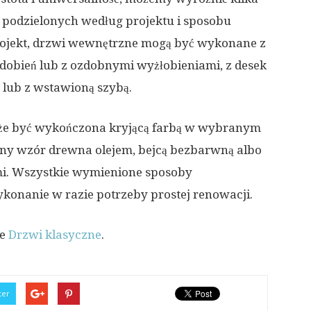
 podzielonych według projektu i sposobu
projekt, drzwi wewnętrzne mogą być wykonane z
dobień lub z ozdobnymi wyżłobieniami, z desek
 lub z wstawioną szybą.
że być wykończona kryjącą farbą w wybranym
zny wzór drewna olejem, bejcą bezbarwną albo
ymi. Wszystkie wymienione sposoby
onanie w razie potrzeby prostej renowacji.
ie
Drzwi klasyczne
.
ter