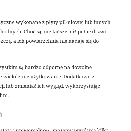
yczne wykonane z płyty pilśniowej lub innych
odnych. Choć są one tańsze, niż pełne drzwi
szczą, a ich powierzchnia nie nadaje się do
ystkim są bardzo odporne na dowolne
 wieloletnie użytkowanie. Dodatkowo z
i lub zmieniać ich wygląd, wykorzystując
hni.
h
stota i uniwersalność, możemy wyróżnić kilka