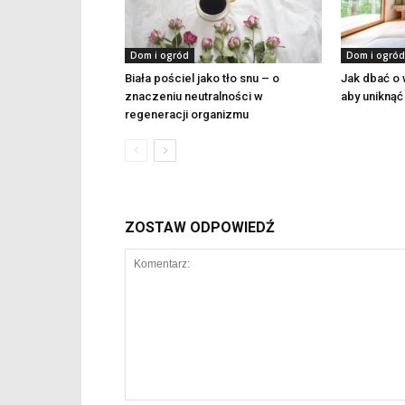
Dom i ogród
Dom i ogród
Biała pościel jako tło snu – o
Jak dbać o 
znaczeniu neutralności w
aby uniknąć 
regeneracji organizmu
ZOSTAW ODPOWIEDŹ