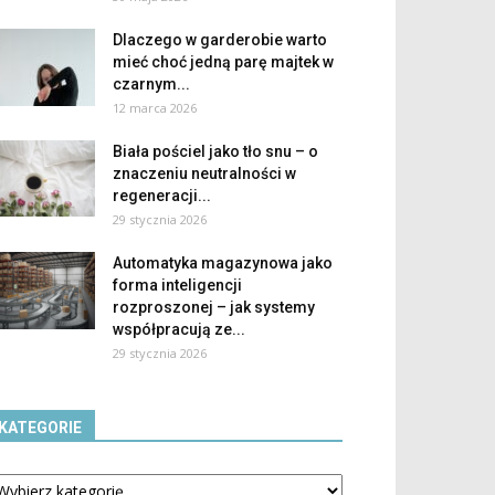
Dlaczego w garderobie warto
mieć choć jedną parę majtek w
czarnym...
12 marca 2026
Biała pościel jako tło snu – o
znaczeniu neutralności w
regeneracji...
29 stycznia 2026
Automatyka magazynowa jako
forma inteligencji
rozproszonej – jak systemy
współpracują ze...
29 stycznia 2026
KATEGORIE
tegorie