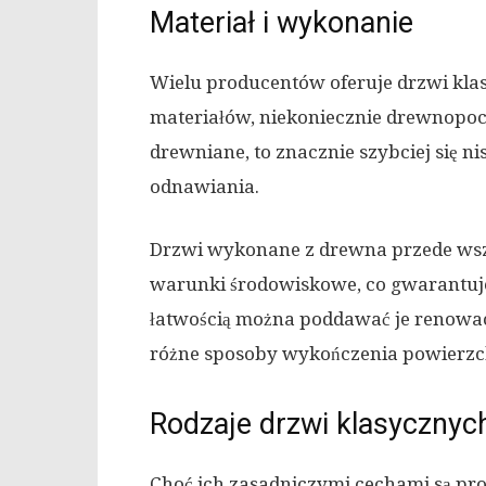
Materiał i wykonanie
Wielu producentów oferuje drzwi klas
materiałów, niekoniecznie drewnopoch
drewniane, to znacznie szybciej się ni
odnawiania.
Drzwi wykonane z drewna przede wsz
warunki środowiskowe, co gwarantuje
łatwością można poddawać je renowacj
różne sposoby wykończenia powierzc
Rodzaje drzwi klasycznyc
Choć ich zasadniczymi cechami są pro