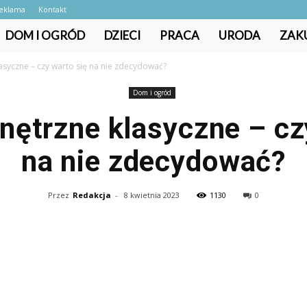
eklama
Kontakt
DOM I OGRÓD
DZIECI
PRACA
URODA
ZAK
asyczne – czy warto się na nie zdecydować?
Dom i ogród
ętrzne klasyczne – cz
na nie zdecydować?
Przez
Redakcja
-
8 kwietnia 2023
1130
0