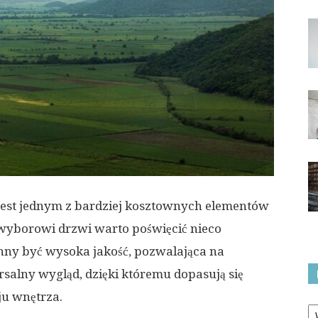
st jednym z bardziej kosztownych elementów
 wyborowi drzwi warto poświęcić nieco
nny być wysoka jakość, pozwalająca na
salny wygląd, dzięki któremu dopasują się
u wnętrza.
Ka