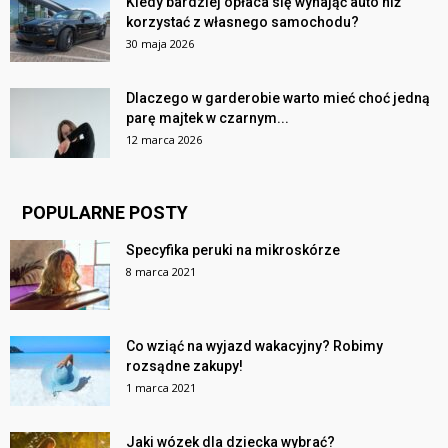
Kiedy bardziej opłaca się wynająć auto niż
korzystać z własnego samochodu?
30 maja 2026
Dlaczego w garderobie warto mieć choć jedną
parę majtek w czarnym...
12 marca 2026
POPULARNE POSTY
Specyfika peruki na mikroskórze
8 marca 2021
Co wziąć na wyjazd wakacyjny? Robimy
rozsądne zakupy!
1 marca 2021
Jaki wózek dla dziecka wybrać?