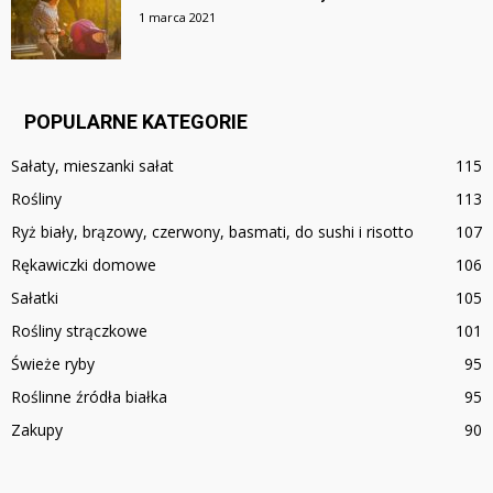
1 marca 2021
POPULARNE KATEGORIE
Sałaty, mieszanki sałat
115
Rośliny
113
Ryż biały, brązowy, czerwony, basmati, do sushi i risotto
107
Rękawiczki domowe
106
Sałatki
105
Rośliny strączkowe
101
Świeże ryby
95
Roślinne źródła białka
95
Zakupy
90