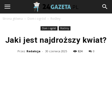
24gazeta.pl
Strona główna
Dom i ogród
Rośliny
Dom i ogród
Rośliny
Jaki jest najdroższy kwiat?
Przez
Redakcja
-
30 czerwca 2025
824
0