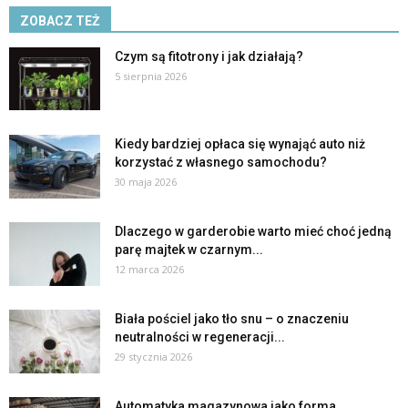
ZOBACZ TEŻ
Czym są fitotrony i jak działają?
5 sierpnia 2026
Kiedy bardziej opłaca się wynająć auto niż
korzystać z własnego samochodu?
30 maja 2026
Dlaczego w garderobie warto mieć choć jedną
parę majtek w czarnym...
12 marca 2026
Biała pościel jako tło snu – o znaczeniu
neutralności w regeneracji...
29 stycznia 2026
Automatyka magazynowa jako forma