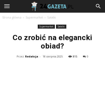
24gazeta.pl
Strona główna
Supermarket
Sałatki
Supermarket
Sałatki
Co zrobić na elegancki
obiad?
Przez
Redakcja
-
18 sierpnia 2025
815
0