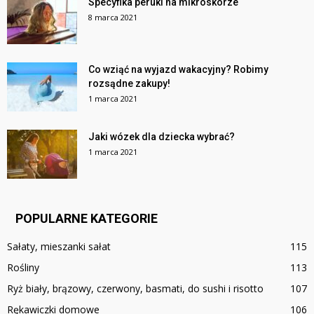
Specyfika peruki na mikroskórze
8 marca 2021
Co wziąć na wyjazd wakacyjny? Robimy
rozsądne zakupy!
1 marca 2021
Jaki wózek dla dziecka wybrać?
1 marca 2021
POPULARNE KATEGORIE
Sałaty, mieszanki sałat
115
Rośliny
113
Ryż biały, brązowy, czerwony, basmati, do sushi i risotto
107
Rękawiczki domowe
106