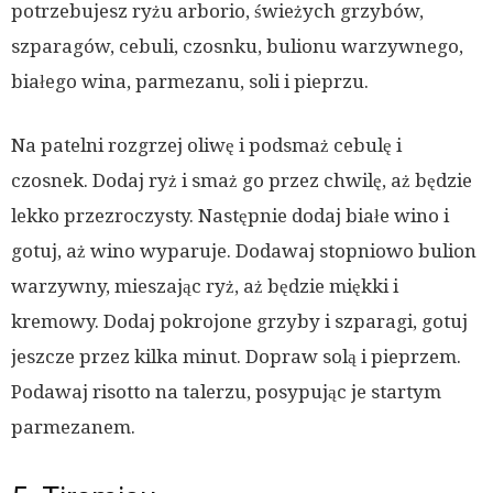
potrzebujesz ryżu arborio, świeżych grzybów,
szparagów, cebuli, czosnku, bulionu warzywnego,
białego wina, parmezanu, soli i pieprzu.
Na patelni rozgrzej oliwę i podsmaż cebulę i
czosnek. Dodaj ryż i smaż go przez chwilę, aż będzie
lekko przezroczysty. Następnie dodaj białe wino i
gotuj, aż wino wyparuje. Dodawaj stopniowo bulion
warzywny, mieszając ryż, aż będzie miękki i
kremowy. Dodaj pokrojone grzyby i szparagi, gotuj
jeszcze przez kilka minut. Dopraw solą i pieprzem.
Podawaj risotto na talerzu, posypując je startym
parmezanem.