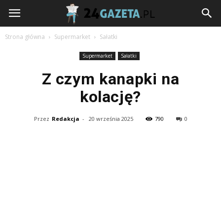
24gazeta.pl
Strona główna
Supermarket
Sałatki
Supermarket
Sałatki
Z czym kanapki na
kolację?
Przez
Redakcja
-
20 września 2025
790
0