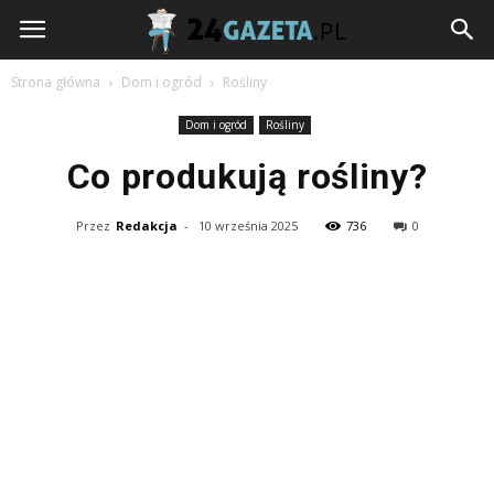
24gazeta.pl
Strona główna
Dom i ogród
Rośliny
Dom i ogród
Rośliny
Co produkują rośliny?
Przez
Redakcja
-
10 września 2025
736
0