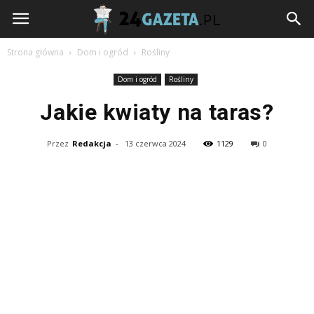
24gazeta.pl
Strona główna
Dom i ogród
Rośliny
Dom i ogród
Rośliny
Jakie kwiaty na taras?
Przez
Redakcja
-
13 czerwca 2024
1129
0