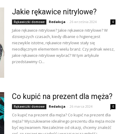
Jakie rękawice nitrylowe?
Redakcja
-
26 września 2024
Rękawiczki domowe
0
Jakie rękawice nitrylowe? Jakie rękawice nitrylowe? W
dzisiejszych czasach, kiedy dbanie o higienę jest
niezwykle istotne, rękawice nitrylowe stały się
nieodłącznym elementem wielu branż. Czy jednak wiesz,
jakie rękawice nitrylowe wybrać? W tym artykule
przedstawimy Ci...
Co kupić na prezent dla męża?
Redakcja
-
26 marca 2024
Rękawiczki domowe
0
Co kupić na prezent dla męża? Co kupić na prezent dla
męża? Wyszukiwanie idealnego prezentu dla męża może
być wyzwaniem. Niezależnie od okazji, chcemy znaleźć
coś, co sprawi mu radość i wyrazi naszą miłość i