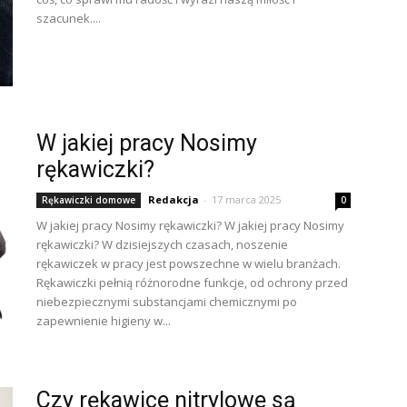
szacunek....
W jakiej pracy Nosimy
rękawiczki?
Redakcja
-
17 marca 2025
Rękawiczki domowe
0
W jakiej pracy Nosimy rękawiczki? W jakiej pracy Nosimy
rękawiczki? W dzisiejszych czasach, noszenie
rękawiczek w pracy jest powszechne w wielu branżach.
Rękawiczki pełnią różnorodne funkcje, od ochrony przed
niebezpiecznymi substancjami chemicznymi po
zapewnienie higieny w...
Czy rękawice nitrylowe są