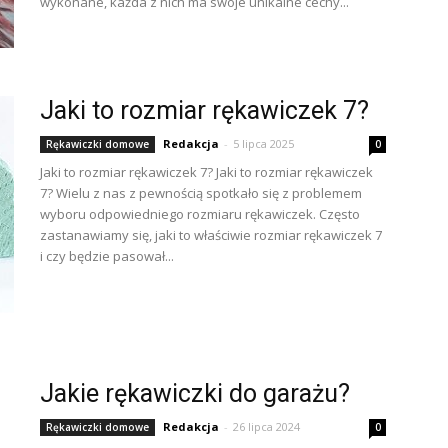
wykonane, każda z nich ma swoje unikalne cechy...
Jaki to rozmiar rękawiczek 7?
Redakcja
-
5 lipca 2025
Rękawiczki domowe
0
Jaki to rozmiar rękawiczek 7? Jaki to rozmiar rękawiczek
7? Wielu z nas z pewnością spotkało się z problemem
wyboru odpowiedniego rozmiaru rękawiczek. Często
zastanawiamy się, jaki to właściwie rozmiar rękawiczek 7
i czy będzie pasował...
Jakie rękawiczki do garażu?
Redakcja
-
26 lipca 2024
Rękawiczki domowe
0