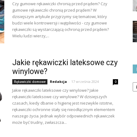
Czy gumowe rękawiczki chronią przed prądem? Czy
gumowe rękawiczki chronią przed prądem? W
dzisiejszym artykule przyjrzymy się tematowi, który
budzi wiele kontrowersji i wątpliwości - czy gumowe
rękawiczki są wystarczającą ochroną przed prądem?
Wielu ludzi wierzy,...
Jakie rękawiczki lateksowe czy
winylowe?
Ka
Redakcja
-
17 września 2024
Rękawiczki domowe
0
Jakie rękawiczki lateksowe czy winylowe? Jakie
rękawiczki lateksowe czy winylowe? W dzisiejszych
czasach, kiedy dbanie o higienę jest niezwykle istotne,
rękawiczki ochronne stały się nieodłącznym elementem
naszego życia. Jednak wybór odpowiednich rękawiczek
może być trudny, zwłaszcza...