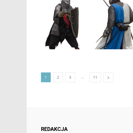
...
1
2
3
11
REDAKCJA