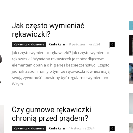
Jak często wymieniać
rękawiczki?
Redakcja
-
8 października 2024
Rękawiczki domowe
0
Jak często wymieniać rękawiczki? Jak często wymieniać
rękawiczki? Wymiana rękawiczek jest nieodłącznym
elementem dbania o higienę i bezpieczeństwo. Często
jednak zapominamy o tym, że rękawiczki również mają
swoją żywotność i powinny być regularnie wymieniane.
W tym...
Czy gumowe rękawiczki
chronią przed prądem?
Redakcja
-
16 stycznia 2024
Rękawiczki domowe
0