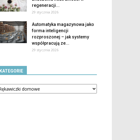
regeneracji...
29 stycznia 2026
Automatyka magazynowa jako
forma inteligencji
rozproszonej – jak systemy
współpracują ze...
29 stycznia 2026
KATEGORIE
tegorie