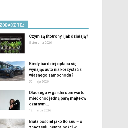
ZOBACZ TEŻ
Czym są fitotrony i jak działają?
5 sierpnia 2026
Kiedy bardziej opłaca się
wynająć auto niż korzystać z
własnego samochodu?
30 maja 2026
Dlaczego w garderobie warto
mieć choć jedną parę majtek w
czarnym...
12 marca 2026
Biała pościel jako tło snu – o
znaczeniu neutralności w