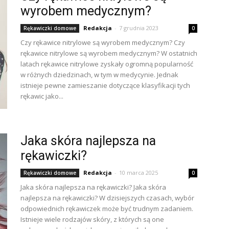
wyrobem medycznym?
Redakcja
-
7 grudnia 2023
Rękawiczki domowe
0
Czy rękawice nitrylowe są wyrobem medycznym? Czy
rękawice nitrylowe są wyrobem medycznym? W ostatnich
latach rękawice nitrylowe zyskały ogromną popularność
w różnych dziedzinach, w tym w medycynie. Jednak
istnieje pewne zamieszanie dotyczące klasyfikacji tych
rękawic jako...
Jaka skóra najlepsza na
rękawiczki?
Redakcja
-
10 marca 2025
Rękawiczki domowe
0
Jaka skóra najlepsza na rękawiczki? Jaka skóra
najlepsza na rękawiczki? W dzisiejszych czasach, wybór
odpowiednich rękawiczek może być trudnym zadaniem.
Istnieje wiele rodzajów skóry, z których są one