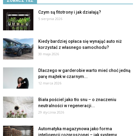
ZOBACZ TEŻ
Czym są fitotrony i jak działają?
5 sierpnia 2026
Kiedy bardziej opłaca się wynająć auto niż
korzystać z własnego samochodu?
30 maja 2026
Dlaczego w garderobie warto mieć choć jedną
parę majtek w czarnym...
12 marca 2026
Biała pościel jako tło snu – o znaczeniu
neutralności w regeneracji...
29 stycznia 2026
Automatyka magazynowa jako forma
inteligencji rozproszonej – jak systemy