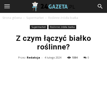
24gazeta.pl
Strona główna
Supermarket
Roślinne źródła białka
Supermarket
Roślinne źródła białka
Z czym łączyć białko
roślinne?
Przez
Redakcja
-
4 lutego 2024
1084
0