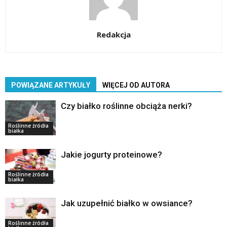
Redakcja
POWIĄZANE ARTYKUŁY
WIĘCEJ OD AUTORA
Czy białko roślinne obciąża nerki?
Roślinne źródła
białka
Jakie jogurty proteinowe?
Roślinne źródła
białka
Jak uzupełnić białko w owsiance?
Roślinne źródła