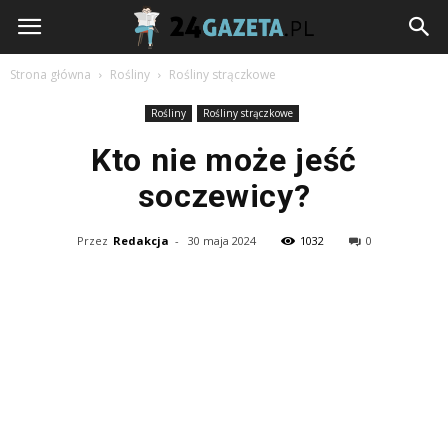
24gazeta.pl
Strona główna
Rośliny
Rośliny strączkowe
Rośliny
Rośliny strączkowe
Kto nie może jeść
soczewicy?
Przez
Redakcja
-
30 maja 2024
1032
0