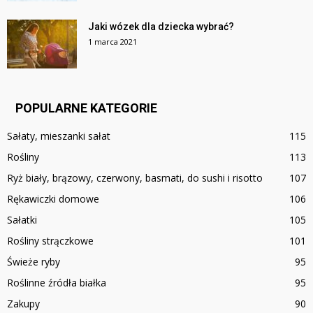
Jaki wózek dla dziecka wybrać?
1 marca 2021
POPULARNE KATEGORIE
Sałaty, mieszanki sałat
115
Rośliny
113
Ryż biały, brązowy, czerwony, basmati, do sushi i risotto
107
Rękawiczki domowe
106
Sałatki
105
Rośliny strączkowe
101
Świeże ryby
95
Roślinne źródła białka
95
Zakupy
90