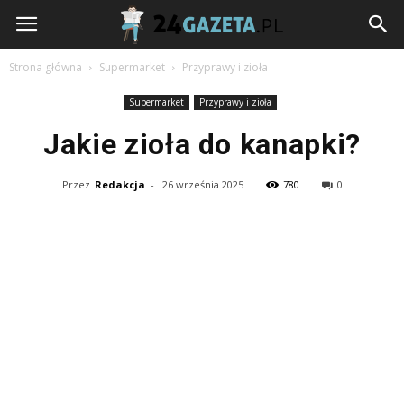
24gazeta.pl
Strona główna
Supermarket
Przyprawy i zioła
Supermarket
Przyprawy i zioła
Jakie zioła do kanapki?
Przez
Redakcja
-
26 września 2025
780
0