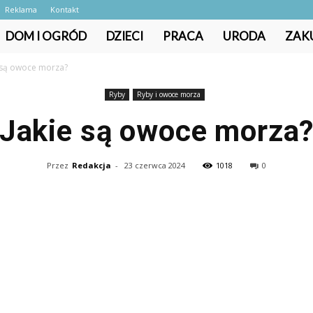
Reklama
Kontakt
DOM I OGRÓD
DZIECI
PRACA
URODA
ZAK
 są owoce morza?
Ryby
Ryby i owoce morza
Jakie są owoce morza
Przez
Redakcja
-
23 czerwca 2024
1018
0