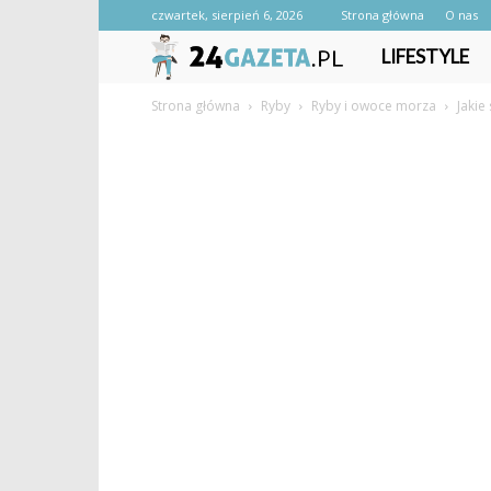
czwartek, sierpień 6, 2026
Strona główna
O nas
24gazeta.pl
LIFESTYLE
Strona główna
Ryby
Ryby i owoce morza
Jakie