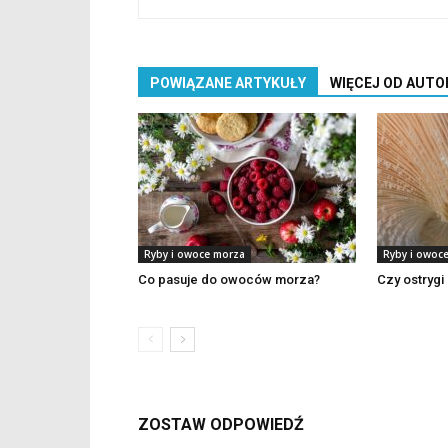
POWIĄZANE ARTYKUŁY
WIĘCEJ OD AUTO
Ryby i owoce morza
Ryby i owoc
Co pasuje do owoców morza?
Czy ostrygi 
ZOSTAW ODPOWIEDŹ