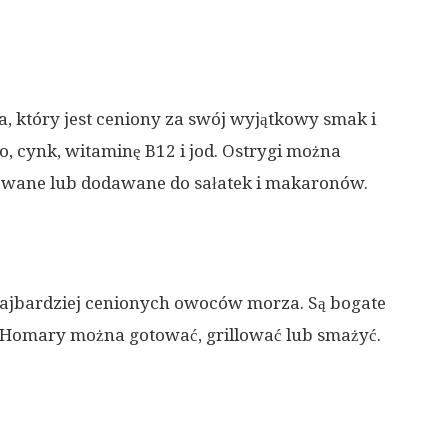
 który jest ceniony za swój wyjątkowy smak i
zo, cynk, witaminę B12 i jod. Ostrygi można
owane lub dodawane do sałatek i makaronów.
najbardziej cenionych owoców morza. Są bogate
k. Homary można gotować, grillować lub smażyć.