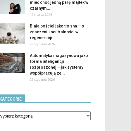
mieć choć jedną parę majtek w
czarnym...
12 marca 2026
Biała pościel jako tło snu – o
znaczeniu neutralności w
regeneracji...
29 stycznia 2026
Automatyka magazynowa jako
forma inteligencji
rozproszonej – jak systemy
współpracują ze...
29 stycznia 2026
KATEGORIE
tegorie