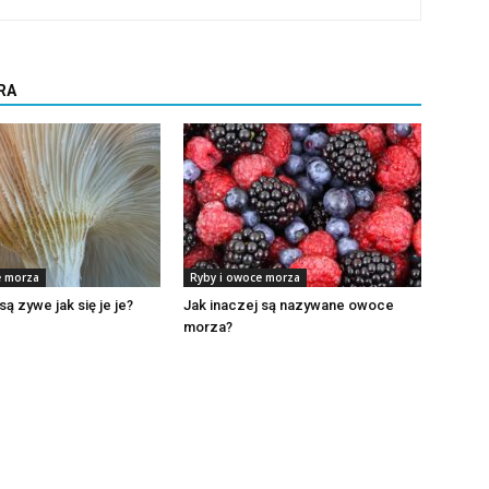
RA
e morza
Ryby i owoce morza
są zywe jak się je je?
Jak inaczej są nazywane owoce
morza?