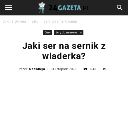
24gazeta.pl
Strona główna
Sery
Sery do smarowania
Sery
Sery do smarowania
Jaki ser na sernik z
wiaderka?
Przez
Redakcja
-
24 listopada 2024
1030
0