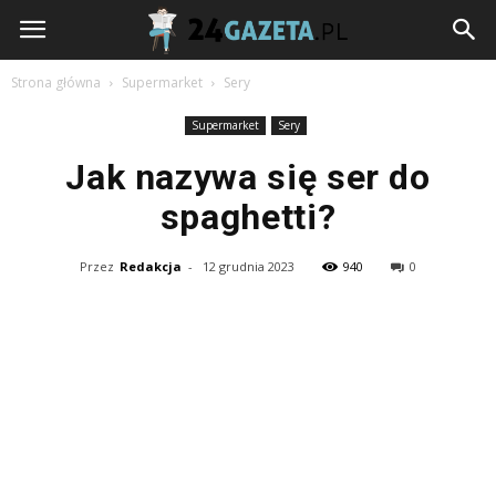
24gazeta.pl
Strona główna
Supermarket
Sery
Supermarket
Sery
Jak nazywa się ser do
spaghetti?
Przez
Redakcja
-
12 grudnia 2023
940
0