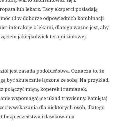
a ze sobą, warto skonsultować się z
uropata lub lekarz. Tacy eksperci posiadają
pomóc Ci w doborze odpowiednich kombinacji
mieć interakcje z lekami, dlatego ważne jest, aby
ęciem jakiejkolwiek terapii ziołowej.
iół jest zasada podobieństwa. Oznacza to, że
ą być skutecznie łączone ze sobą. Na przykład,
sz połączyć miętę, koperek i rumianek,
ałanie wspomagające układ trawienny. Pamiętaj
rzeciwwskazania dla niektórych osób, dlatego
t bezpieczeństwa i dawkowania.