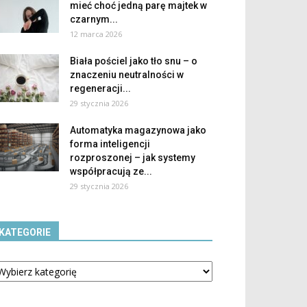
mieć choć jedną parę majtek w
czarnym...
12 marca 2026
Biała pościel jako tło snu – o
znaczeniu neutralności w
regeneracji...
29 stycznia 2026
Automatyka magazynowa jako
forma inteligencji
rozproszonej – jak systemy
współpracują ze...
29 stycznia 2026
KATEGORIE
tegorie