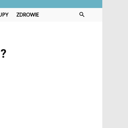
UPY
ZDROWIE
a?