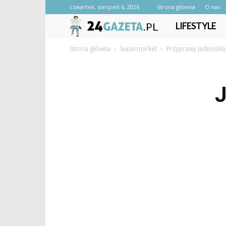
czwartek, sierpień 6, 2026
Strona główna
O nas
24gazeta.pl
LIFESTYLE
Strona główna
Supermarket
Przyprawy jednoskł
J