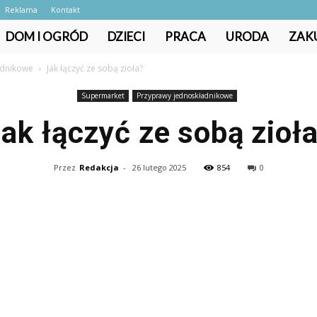
Reklama
Kontakt
DOM I OGRÓD
DZIECI
PRACA
URODA
ZAK
adnikowe
Jak łączyć ze sobą zioła?
Supermarket
Przyprawy jednoskładnikowe
ak łączyć ze sobą zioł
Przez
Redakcja
-
26 lutego 2025
854
0