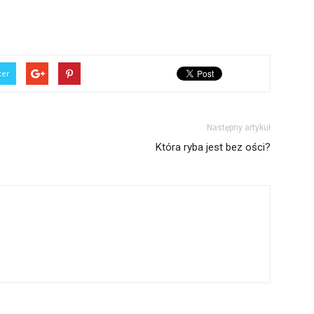
ter
Następny artykuł
Która ryba jest bez ości?