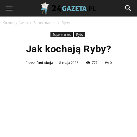
24gazeta.pl
Strona główna
Supermarket
Ryby
Supermarket
Ryby
Jak kochają Ryby?
Przez
Redakcja
-
8 maja 2025
777
0