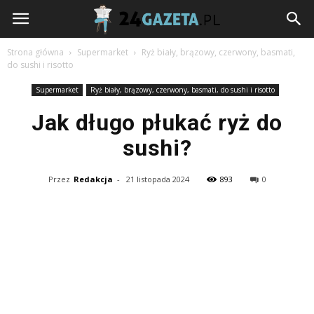
24gazeta.pl
Strona główna
Supermarket
Ryż biały, brązowy, czerwony, basmati,
do sushi i risotto
Supermarket
Ryż biały, brązowy, czerwony, basmati, do sushi i risotto
Jak długo płukać ryż do
sushi?
Przez
Redakcja
-
21 listopada 2024
893
0