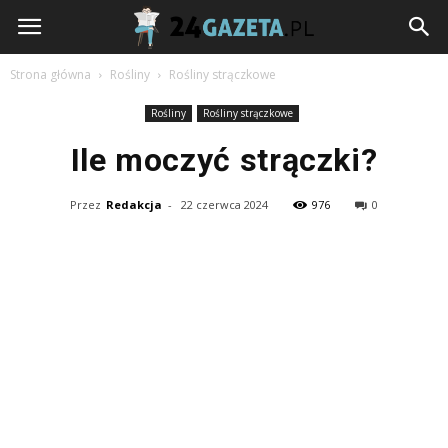
24gazeta.pl
Strona główna
Rośliny
Rośliny strączkowe
Rośliny
Rośliny strączkowe
Ile moczyć strączki?
Przez
Redakcja
-
22 czerwca 2024
976
0