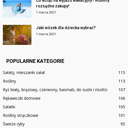
Co wziąć na wyjazd wakacyjny? Robimy
rozsądne zakupy!
1 marca 2021
Jaki wózek dla dziecka wybrać?
1 marca 2021
POPULARNE KATEGORIE
Sałaty, mieszanki sałat
115
Rośliny
113
Ryż biały, brązowy, czerwony, basmati, do sushi i risotto
107
Rękawiczki domowe
106
Sałatki
105
Rośliny strączkowe
101
Świeże ryby
95