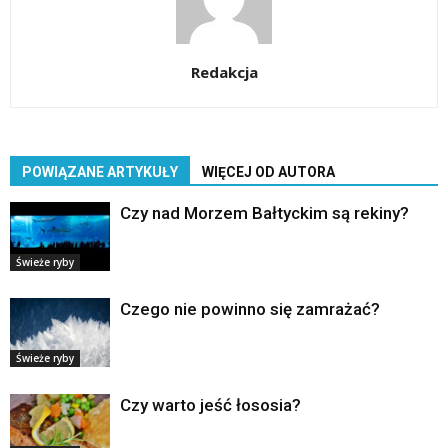
Redakcja
POWIĄZANE ARTYKUŁY
WIĘCEJ OD AUTORA
Czy nad Morzem Bałtyckim są rekiny?
Świeże ryby
Czego nie powinno się zamrażać?
Świeże ryby
Czy warto jeść łososia?