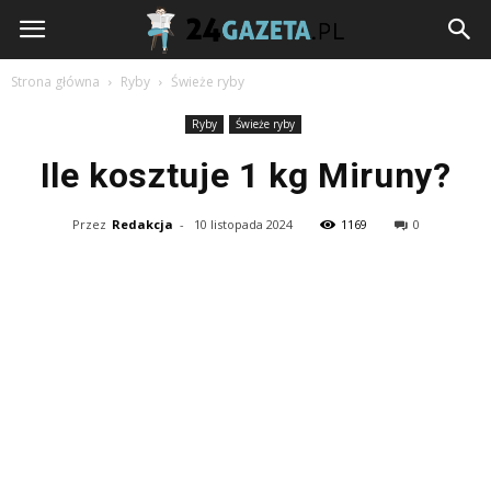
24gazeta.pl
Strona główna
Ryby
Świeże ryby
Ryby
Świeże ryby
Ile kosztuje 1 kg Miruny?
Przez
Redakcja
-
10 listopada 2024
1169
0