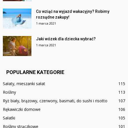
Co wziąć na wyjazd wakacyjny? Robimy
rozsądne zakupy!
1 marca 2021
Jaki wózek dla dziecka wybrać?
1 marca 2021
POPULARNE KATEGORIE
Sałaty, mieszanki sałat
115
Rośliny
113
Ryż biały, brązowy, czerwony, basmati, do sushi i risotto
107
Rękawiczki domowe
106
Sałatki
105
Rośliny strączkowe
101