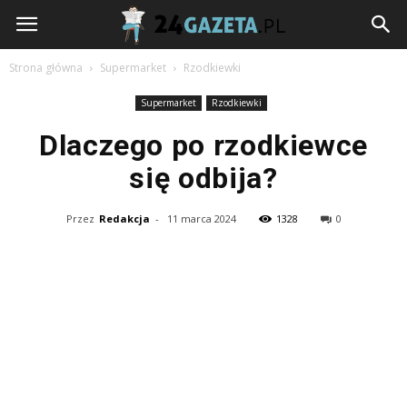
24gazeta.pl
Strona główna
Supermarket
Rzodkiewki
Supermarket
Rzodkiewki
Dlaczego po rzodkiewce
się odbija?
Przez
Redakcja
-
11 marca 2024
1328
0