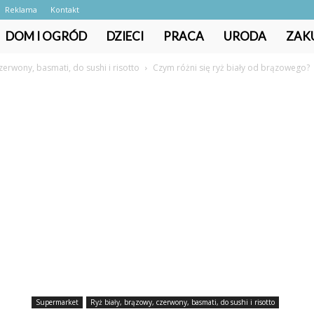
Reklama
Kontakt
DOM I OGRÓD
DZIECI
PRACA
URODA
ZAK
zerwony, basmati, do sushi i risotto
Czym różni się ryż biały od brązowego?
Supermarket
Ryż biały, brązowy, czerwony, basmati, do sushi i risotto