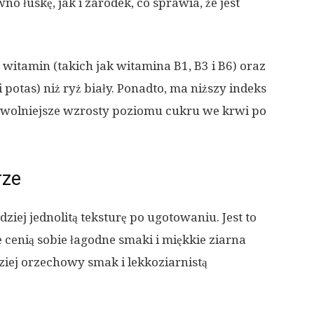
 łuskę, jak i zarodek, co sprawia, że jest
witamin (takich jak witamina B1, B3 i B6) oraz
 potas) niż ryż biały. Ponadto, ma niższy indeks
e wolniejsze wzrosty poziomu cukru we krwi po
rze
dziej jednolitą teksturę po ugotowaniu. Jest to
 cenią sobie łagodne smaki i miękkie ziarna
iej orzechowy smak i lekkoziarnistą