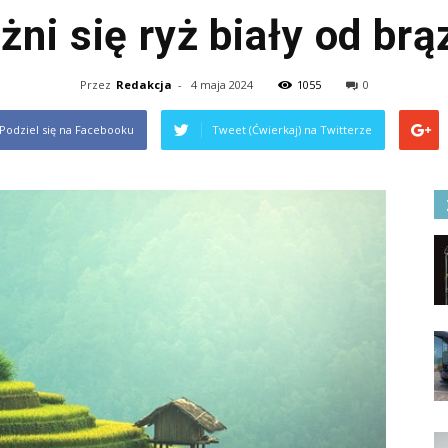
żni się ryż biały od br
Przez
Redakcja
-
4 maja 2024
1055
0
Podziel się na Facebooku
Tweet (Ćwierkaj) na Twitterze