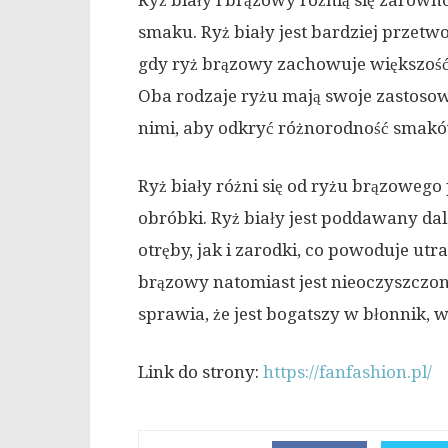
Ryż biały i brązowy różnią się zarów
smaku. Ryż biały jest bardziej przet
gdy ryż brązowy zachowuje większoś
Oba rodzaje ryżu mają swoje zastoso
nimi, aby odkryć różnorodność smaków 
Ryż biały różni się od ryżu brązowe
obróbki. Ryż biały jest poddawany da
otręby, jak i zarodki, co powoduje ut
brązowy natomiast jest nieoczyszczon
sprawia, że jest bogatszy w błonnik, w
Link do strony:
https://fanfashion.pl/