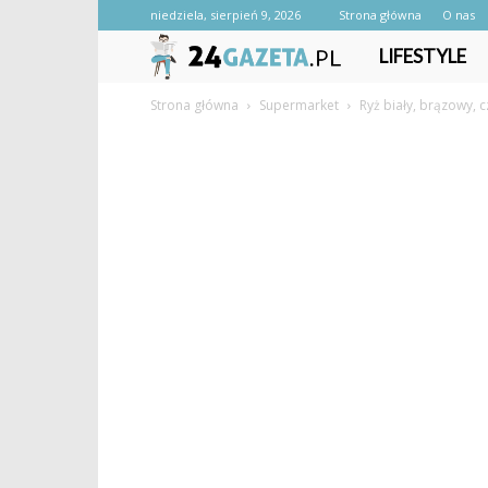
niedziela, sierpień 9, 2026
Strona główna
O nas
24gazeta.pl
LIFESTYLE
Strona główna
Supermarket
Ryż biały, brązowy, c