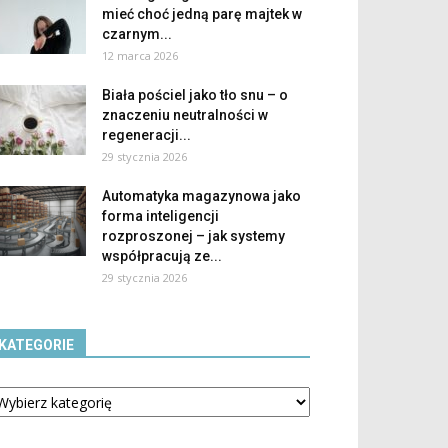
mieć choć jedną parę majtek w
czarnym...
12 marca 2026
Biała pościel jako tło snu – o
znaczeniu neutralności w
regeneracji...
29 stycznia 2026
Automatyka magazynowa jako
forma inteligencji
rozproszonej – jak systemy
współpracują ze...
29 stycznia 2026
KATEGORIE
tegorie