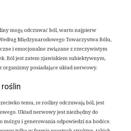
śliny mogą odczuwać ból, warto najpierw
l. Według Międzynarodowego Towarzystwa Bólu,
yczne i emocjonalne związane z rzeczywistym
k. Ból jest zatem zjawiskiem subiektywnym,
z organizmy posiadające układ nerwowy.
roślin
ciwko temu, że rośliny odczuwają ból, jest
rwowego. Układ nerwowy jest niezbędny do
 mózgu i generowania odpowiedzi na bodźce.
rwowy tylko w formie prostych struktur, takich