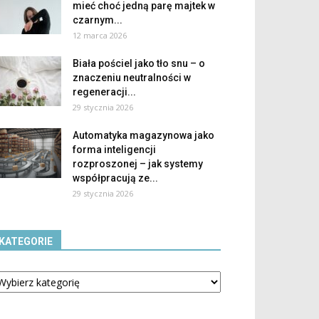
mieć choć jedną parę majtek w
czarnym...
12 marca 2026
Biała pościel jako tło snu – o
znaczeniu neutralności w
regeneracji...
29 stycznia 2026
Automatyka magazynowa jako
forma inteligencji
rozproszonej – jak systemy
współpracują ze...
29 stycznia 2026
KATEGORIE
tegorie