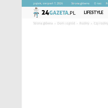
piątek, sierpień 7, 2026
Strona główna
O nas
R
24gazeta.pl
LIFESTYLE
Strona główna
Dom i ogród
Rośliny
Czy roślin