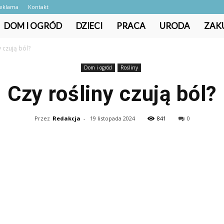
eklama
Kontakt
DOM I OGRÓD
DZIECI
PRACA
URODA
ZAK
y czują ból?
Dom i ogród
Rośliny
Czy rośliny czują ból?
Przez
Redakcja
-
19 listopada 2024
841
0