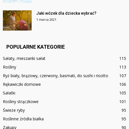
Jaki wózek dla dziecka wybrać?
1 marca 2021
POPULARNE KATEGORIE
Sałaty, mieszanki sałat
115
Rośliny
113
Ryż biały, brązowy, czerwony, basmati, do sushi i risotto
107
Rękawiczki domowe
106
Sałatki
105
Rośliny strączkowe
101
Świeże ryby
95
Roślinne źródła białka
95
Zakupy
90