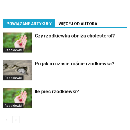
POWIĄZANE ARTYKUŁY
WIĘCEJ OD AUTORA
Czy rzodkiewka obniża cholesterol?
Rzodkiewki
Po jakim czasie rośnie rzodkiewka?
Rzodkiewki
Ile piec rzodkiewki?
Rzodkiewki