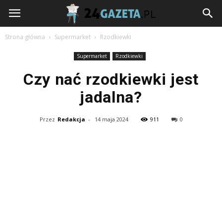
24gazeta.pl
Strona główna
Supermarket
Rzodkiewki
Supermarket
Rzodkiewki
Czy nać rzodkiewki jest
jadalna?
Przez
Redakcja
-
14 maja 2024
911
0