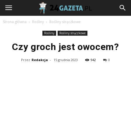
24gazeta.pl
Strona główna
Rośliny
Rośliny strączkowe
Rośliny
Rośliny strączkowe
Czy groch jest owocem?
Przez
Redakcja
-
15 grudnia 2023
942
0