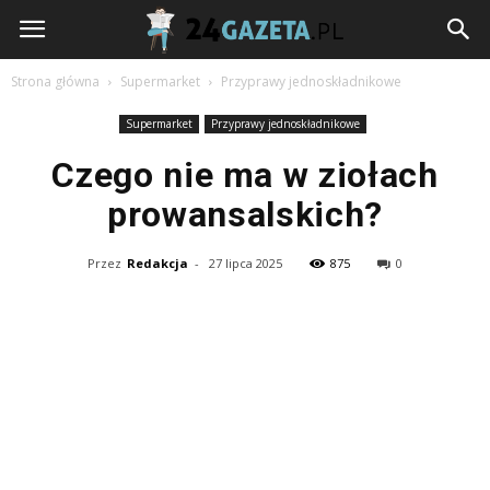
24gazeta.pl
Strona główna
Supermarket
Przyprawy jednoskładnikowe
Supermarket
Przyprawy jednoskładnikowe
Czego nie ma w ziołach
prowansalskich?
Przez
Redakcja
-
27 lipca 2025
875
0