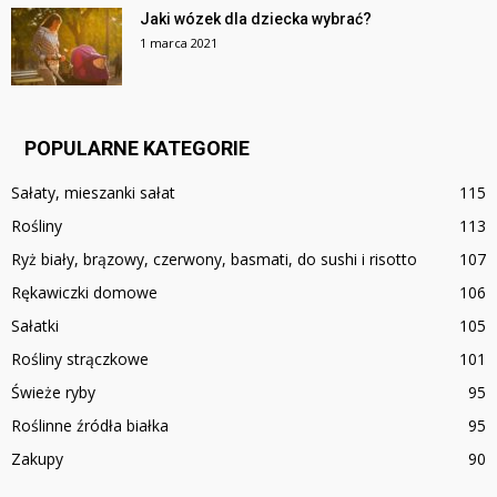
Jaki wózek dla dziecka wybrać?
1 marca 2021
POPULARNE KATEGORIE
Sałaty, mieszanki sałat
115
Rośliny
113
Ryż biały, brązowy, czerwony, basmati, do sushi i risotto
107
Rękawiczki domowe
106
Sałatki
105
Rośliny strączkowe
101
Świeże ryby
95
Roślinne źródła białka
95
Zakupy
90