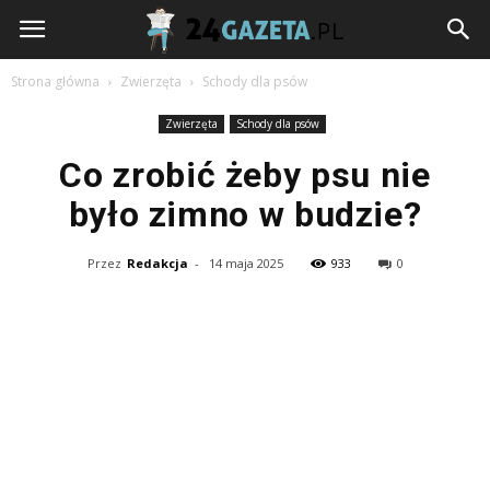
24gazeta.pl
Strona główna
Zwierzęta
Schody dla psów
Zwierzęta
Schody dla psów
Co zrobić żeby psu nie
było zimno w budzie?
Przez
Redakcja
-
14 maja 2025
933
0