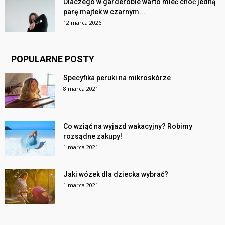
Dlaczego w garderobie warto mieć choć jedną
parę majtek w czarnym...
12 marca 2026
POPULARNE POSTY
Specyfika peruki na mikroskórze
8 marca 2021
Co wziąć na wyjazd wakacyjny? Robimy
rozsądne zakupy!
1 marca 2021
Jaki wózek dla dziecka wybrać?
1 marca 2021