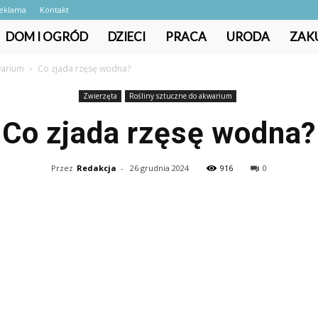
eklama
Kontakt
DOM I OGRÓD
DZIECI
PRACA
URODA
ZAK
warium
Co zjada rzęsę wodna?
Zwierzęta
Rośliny sztuczne do akwarium
Co zjada rzęsę wodna?
Przez
Redakcja
-
26 grudnia 2024
916
0