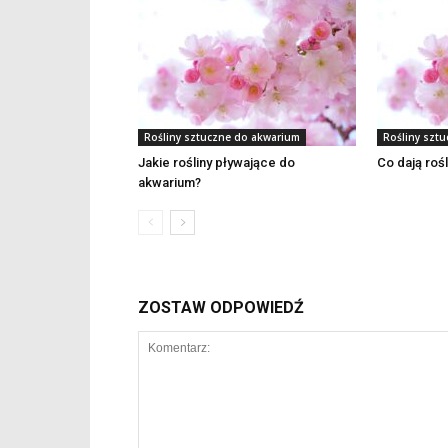
Rośliny sztuczne do akwarium
Rośliny szt
Jakie rośliny pływające do
Co dają roś
akwarium?
ZOSTAW ODPOWIEDŹ