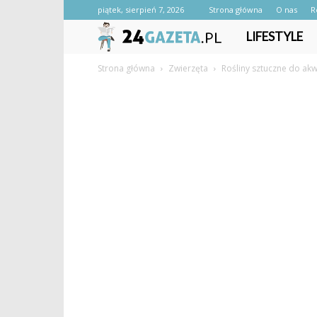
piątek, sierpień 7, 2026
Strona główna
O nas
R
24gazeta.pl
LIFESTYLE
Strona główna
Zwierzęta
Rośliny sztuczne do ak