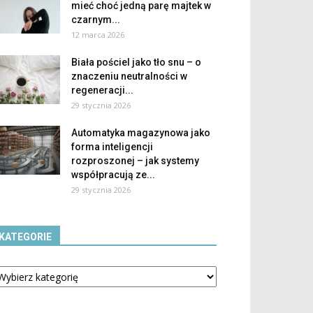
mieć choć jedną parę majtek w
czarnym...
12 marca 2026
Biała pościel jako tło snu – o
znaczeniu neutralności w
regeneracji...
29 stycznia 2026
Automatyka magazynowa jako
forma inteligencji
rozproszonej – jak systemy
współpracują ze...
29 stycznia 2026
KATEGORIE
tegorie