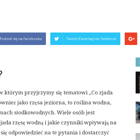
Podziel się na Facebooku
Tweet (Ćwierkaj) na Twitterze
?
 którym przyjrzymy się tematowi „Co zjada
nież jako rzęsa jeziorna, to roślina wodna,
mach słodkowodnych. Wiele osób jest
jada rzęsę wodną i jakie czynniki wpływają na
się odpowiedzieć na te pytania i dostarczyć