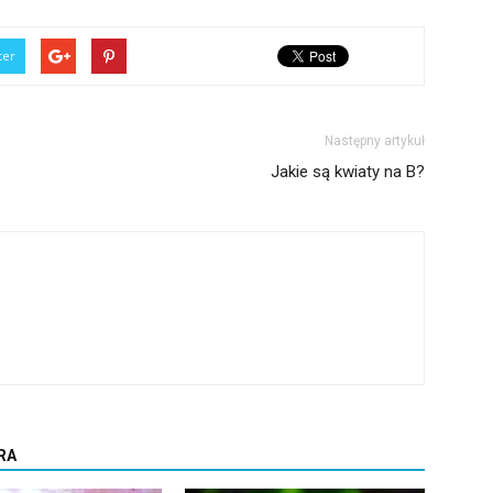
ter
Następny artykuł
Jakie są kwiaty na B?
RA