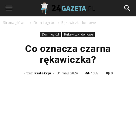
24gazeta.pl
Strona główna
Dom i ogród
Rękawiczki domowe
Dom i ogród
Rękawiczki domowe
Co oznacza czarna
rękawiczka?
Przez
Redakcja
-
31 maja 2024
1038
0