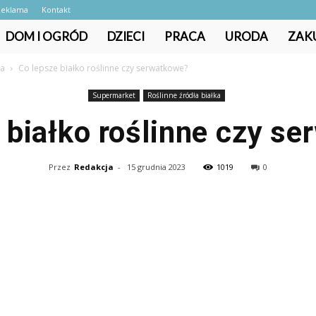
Reklama
Kontakt
DOM I OGRÓD
DZIECI
PRACA
URODA
ZAK
ka
Co lepsze białko roślinne czy serwatkowe?
Supermarket
Roślinne źródła białka
 białko roślinne czy s
Przez
Redakcja
-
15 grudnia 2023
1019
0