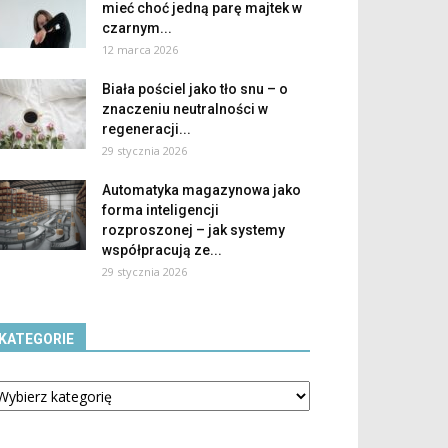
mieć choć jedną parę majtek w
czarnym...
12 marca 2026
Biała pościel jako tło snu – o
znaczeniu neutralności w
regeneracji...
29 stycznia 2026
Automatyka magazynowa jako
forma inteligencji
rozproszonej – jak systemy
współpracują ze...
29 stycznia 2026
KATEGORIE
tegorie