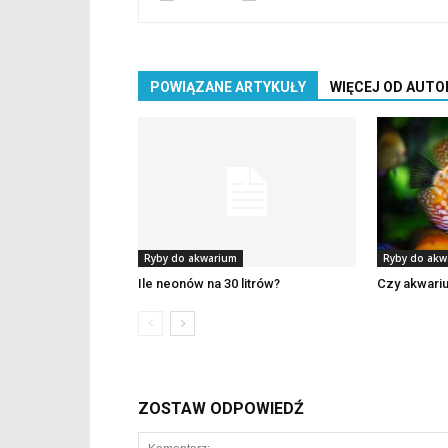
POWIĄZANE ARTYKUŁY
WIĘCEJ OD AUTO
Ryby do akwarium
Ryby do akw
Ile neonów na 30 litrów?
Czy akwari
ZOSTAW ODPOWIEDŹ