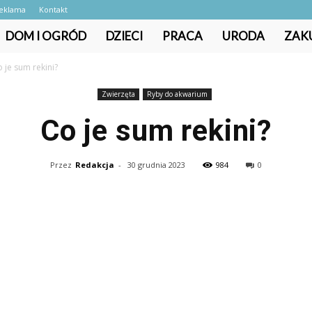
eklama
Kontakt
DOM I OGRÓD
DZIECI
PRACA
URODA
ZAK
 je sum rekini?
Zwierzęta
Ryby do akwarium
Co je sum rekini?
Przez
Redakcja
-
30 grudnia 2023
984
0