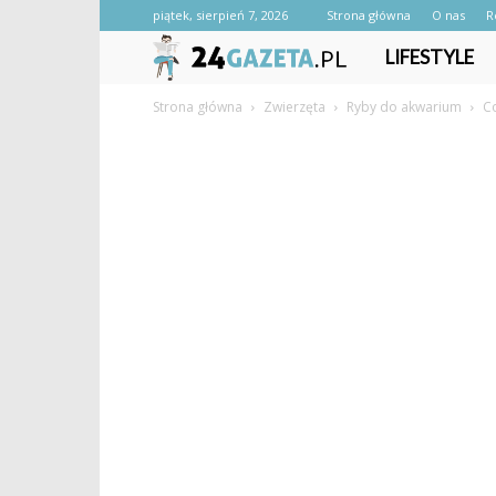
piątek, sierpień 7, 2026
Strona główna
O nas
R
24gazeta.pl
LIFESTYLE
Strona główna
Zwierzęta
Ryby do akwarium
Co