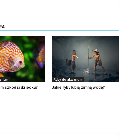
RA
arium
Ryby do akwarium
um szkodzi dziecku?
Jakie ryby lubią zimną wodę?