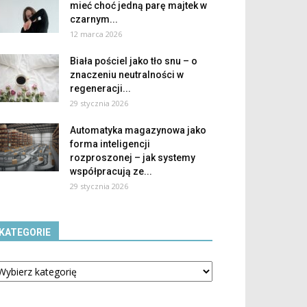
mieć choć jedną parę majtek w
czarnym...
12 marca 2026
Biała pościel jako tło snu – o
znaczeniu neutralności w
regeneracji...
29 stycznia 2026
Automatyka magazynowa jako
forma inteligencji
rozproszonej – jak systemy
współpracują ze...
29 stycznia 2026
KATEGORIE
tegorie