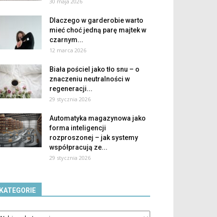
30 maja 2026
Dlaczego w garderobie warto
mieć choć jedną parę majtek w
czarnym...
12 marca 2026
Biała pościel jako tło snu – o
znaczeniu neutralności w
regeneracji...
29 stycznia 2026
Automatyka magazynowa jako
forma inteligencji
rozproszonej – jak systemy
współpracują ze...
29 stycznia 2026
KATEGORIE
tegorie