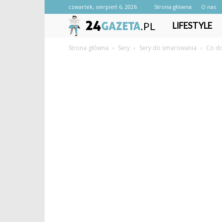
czwartek, sierpień 6, 2026
Strona główna
O nas
24gazeta.pl
LIFESTYLE
Strona główna
Sery
Sery do smarowania
Co do