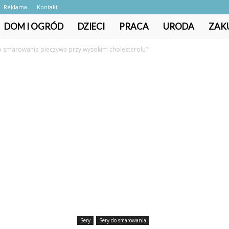
Reklama
Kontakt
DOM I OGRÓD
DZIECI
PRACA
URODA
ZAK
 smarowania pieczywa przy wysokim cholesterolu?
Sery
Sery do smarowania