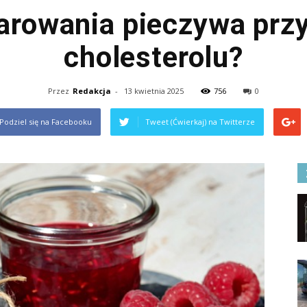
arowania pieczywa prz
cholesterolu?
Przez
Redakcja
-
13 kwietnia 2025
756
0
Podziel się na Facebooku
Tweet (Ćwierkaj) na Twitterze