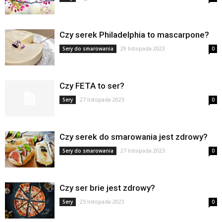
Czy serek Philadelphia to mascarpone?
29 listopada 2023
Sery do smarowania
0
Czy FETA to ser?
27 listopada 2023
Sery
0
Czy serek do smarowania jest zdrowy?
27 listopada 2023
Sery do smarowania
0
Czy ser brie jest zdrowy?
25 listopada 2023
Sery
0