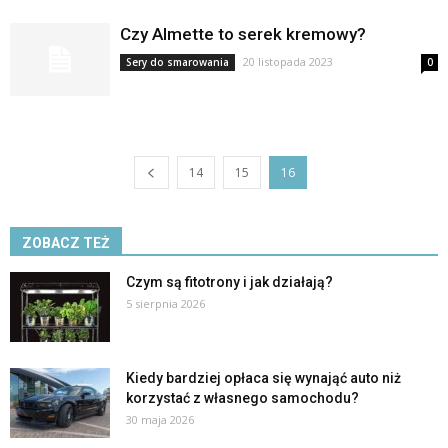
Czy Almette to serek kremowy?
20 listopada 2023
Sery do smarowania
0
14
15
16
ZOBACZ TEŻ
Czym są fitotrony i jak działają?
5 sierpnia 2026
Kiedy bardziej opłaca się wynająć auto niż
korzystać z własnego samochodu?
30 maja 2026