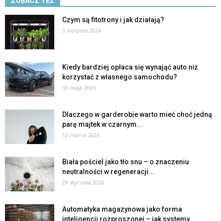
ZOBACZ TEŻ
Czym są fitotrony i jak działają?
5 sierpnia 2026
Kiedy bardziej opłaca się wynająć auto niż
korzystać z własnego samochodu?
30 maja 2026
Dlaczego w garderobie warto mieć choć jedną
parę majtek w czarnym...
12 marca 2026
Biała pościel jako tło snu – o znaczeniu
neutralności w regeneracji...
29 stycznia 2026
Automatyka magazynowa jako forma
inteligencji rozproszonej – jak systemy