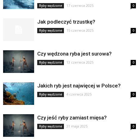
17 czerwca 2025
Ryby wędzone
0
Jak podleczyć trzustkę?
15 czerwca 2025
Ryby wędzone
0
Czy wędzona ryba jest surowa?
13 czerwca 2025
Ryby wędzone
0
Jakich ryb jest najwięcej w Polsce?
4 czerwca 2025
Ryby wędzone
0
Czy jeść ryby zamiast mięsa?
31 maja 2025
Ryby wędzone
0