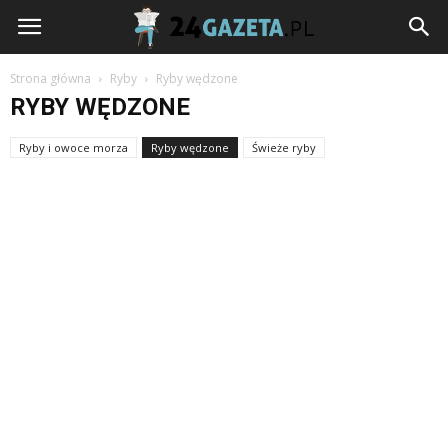
24gazeta.pl
Strona główna
Ryby
Ryby wędzone
RYBY WĘDZONE
Ryby i owoce morza
Ryby wędzone
Świeże ryby