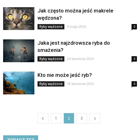
Jak często można jeść makrele
wędzona?
6 maja 2025
Ryby wędzone
0
Jaka jest najzdrowsza ryba do
smażenia?
24 kwietnia 2025
Ryby wędzone
0
Kto nie może jeść ryb?
18 kwietnia 2025
Ryby wędzone
0
1
2
3