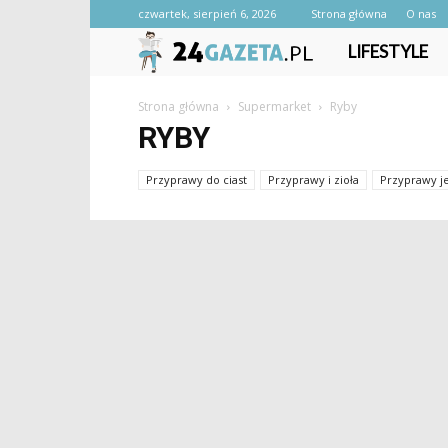
czwartek, sierpień 6, 2026
Strona główna
O nas
24gazeta.pl
LIFESTYLE
Strona główna
Supermarket
Ryby
RYBY
Przyprawy do ciast
Przyprawy i zioła
Przyprawy j
Rooibos, herbata z czerwonokrzewu