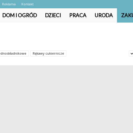
Reklama
Kontakt
DOM I OGRÓD
DZIECI
PRACA
URODA
ZAK
ednoskładnikowe
Rękawy cukiernicze