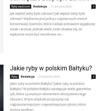
Redakcja
-
11 sierpnia 2025
Ryby wędzone
0
Jak wędzić żeby było zdrowo? Jak wędzić żeby było
zdrowo? Wędzenie jest jedną z najstarszych metod
konserwacji żywności, która nadaje potrawom wyjątkowy
smak i aromat. Jednak wiele osób obawia się, że
wędzenie może być niezdrowe ze...
Jakie ryby w polskim Bałtyku?
Redakcja
-
23 kwietnia 2024
Ryby
0
Jakie ryby w polskim Bałtyku? Jakie ryby w polskim
Bałtyku? W polskim Bałtyku występuje wiele gatunków
ryb, które są ważnym elementem ekosystemu tego
obszaru. W tym artykule przyjrzymy się
najpopularniejszym i najważniejszym rybom, które
można spotkać...