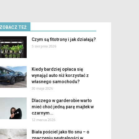
ZOBACZ TEŻ
Czym są fitotrony i jak działają?
5 sierpnia 2026
Kiedy bardziej opłaca się
wynająć auto niż korzystać z
własnego samochodu?
30 maja 2026
Dlaczego w garderobie warto
mieć choć jedną parę majtek w
czarnym...
12 marca 2026
Biała pościel jako tło snu – o
znaczeniu neutralności w