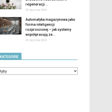
regeneracji...
29 stycznia 2026
Automatyka magazynowa jako
forma inteligencji
rozproszonej – jak systemy
współpracują ze...
29 stycznia 2026
KATEGORIE
tegorie