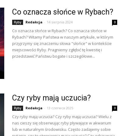
Co oznacza słońce w Rybach?
Redakcja
-
14 sierpnia 2024
Ryby
0
Co oznacza słońce w Rybach? Co oznacza słońce w
Rybach? Witamy Państwa w naszym artykule, w którym
przyjrzymy się znaczeniu słowa "słońce" w kontekście
miejscowości Ryby. Pragniemy zgłębić tę kwestię i
przedstawić Państwu bogate i szczegółowe...
Czy ryby mają uczucia?
Redakcja
-
13 czerwca 2025
Ryby
0
Czy ryby mają uczucia? Czy ryby mają uczucia? Wielu z
nas cieszy się obserwując ryby pływające w akwarium
lub w naturalnym środowisku. Często zadajemy sobie
pytanie, czy te stworzenia mają uczucia? Czy odczuwają