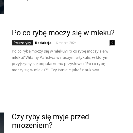
Po co rybę moczy się w mleku?
Redakcja
-
6 marca 2024
Świeże ryby
0
Po co rybę moczy się w mleku? Po co rybę moczy się w
mleku? Witamy Państwa w naszym artykule, w którym
przyjrzymy się popularnemu przysłowiu "Po co rybę
moczy się w mleku?". Czy istnieje jakaś naukowa...
Czy ryby się myje przed
mrożeniem?