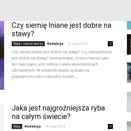
Czy siemię lniane jest dobre na
stawy?
Redakcja
-
10 maja 2024
Ryby i owoce morza
0
Czy siemię lniane jest dobre na stawy? Czy siemię lniane
jest dobre na stawy? Siemię lniane, znane również jako
len zwyczajny, jest rośliną o wielu właściwościach
zdrowotnych. W ostatnich latach zyskało na
popularności jako naturalny środek...
Jaka jest najgroźniejsza ryba
na całym świecie?
Redakcja
-
18 maja 2024
Ryby
0