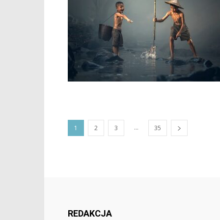
...
1
2
3
35
REDAKCJA