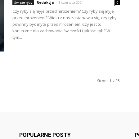
Redakcja
-
1 czerwca 2024
Świeże ryby
0
Czy ryby się myje przed mrożeniem? Czy ryby się myje
przed mrożeniem? Wielu z nas zastanawia się, czy ryby
powinny być myte przed mrożeniem. Czy jest to
konieczne dla zachowania świeżości i jakości ryb? W
tym...
Strona 1 z 35
POPULARNE POSTY
P