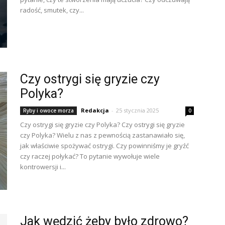
radość, smutek, czy...
Czy ostrygi się gryzie czy
Polyka?
Redakcja
-
25 stycznia 2025
Ryby i owoce morza
0
Czy ostrygi się gryzie czy Polyka? Czy ostrygi się gryzie
czy Polyka? Wielu z nas z pewnością zastanawiało się,
jak właściwie spożywać ostrygi. Czy powinniśmy je gryźć
czy raczej połykać? To pytanie wywołuje wiele
kontrowersji i...
Jak wędzić żeby było zdrowo?